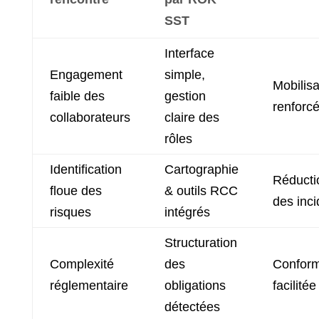
SST
Interface
Engagement
simple,
Mobilisa
faible des
gestion
renforc
collaborateurs
claire des
rôles
Identification
Cartographie
Réducti
floue des
& outils RCC
des inci
risques
intégrés
Structuration
Complexité
des
Conform
réglementaire
obligations
facilitée
détectées